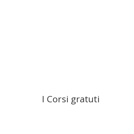
I Corsi gratuti
Avviso 4/2024
Finalità e ambiti di applicazione: L’Avviso 