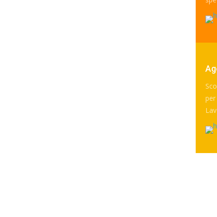
Ag
Sco
per 
Lav