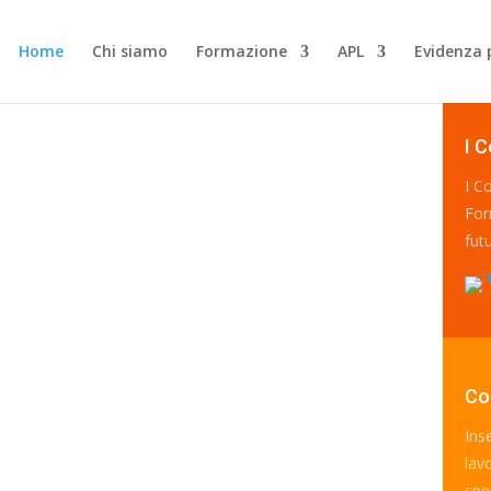
Home
Chi siamo
Formazione
APL
Evidenza 
I C
I C
For
futu
Co
Ins
lav
spec